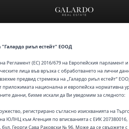
"Галардо риъл естейт" ЕООД
а Регламент (ЕС) 2016/679 на Европейския парламент и 
ческите лица във връзка с обработването на лични дан
 взехме предвид стремежа на „Галардо риъл естейт“ ЕО
т приложимата национална и европейска нормативна ур
ните данни, бихме искали да Ви уведомим за следното:
ужество, регистрирано съгласно изискванията на Търго
 на ЮЛНЦ към Агенция по вписванията с ЕИК 207380016, 
, бул. Георги Сава Раковски № 96. Може да се свържете с