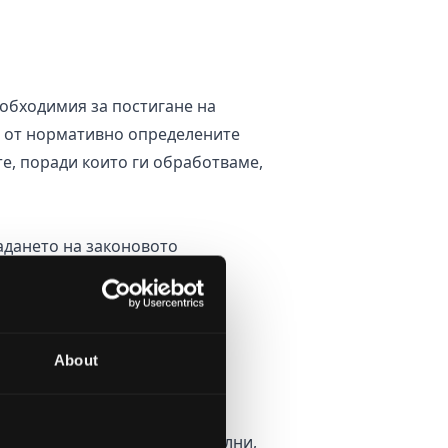
обходимия за постигане на
м от нормативно определените
те, поради които ги обработваме,
адането на законовото
анни по сигурен начин.
About
и данни от негово име;
имни интереси;
 застрахователни, осигурителни,