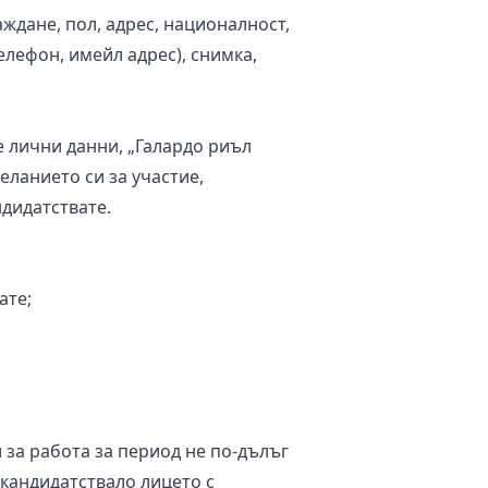
ждане, пол, адрес, националност,
елефон, имейл адрес), снимка,
лични данни, „Галардо риъл
еланието си за участие,
ндидатствате.
ате;
а работа за период не по-дълъг
 кандидатствало лицето с