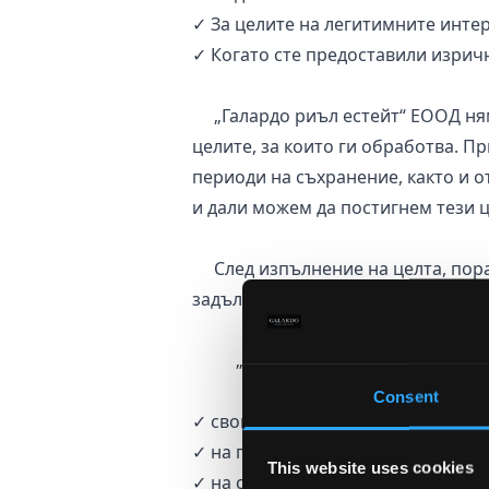
✓ За целите на легитимните интер
✓ Когато сте предоставили изричн
„Галардо риъл естейт“ ЕООД няма
целите, за които ги обработва. 
периоди на съхранение, както и о
и дали можем да постигнем тези ц
След изпълнение на целта, порад
задължение и/или легитимния ни 
„Галардо риъл естейт“ ЕООД раз
Consent
✓ свои служители, изпълнението 
✓ на публични органи при изпълн
This website uses cookies
✓ на служба по трудова медицина,