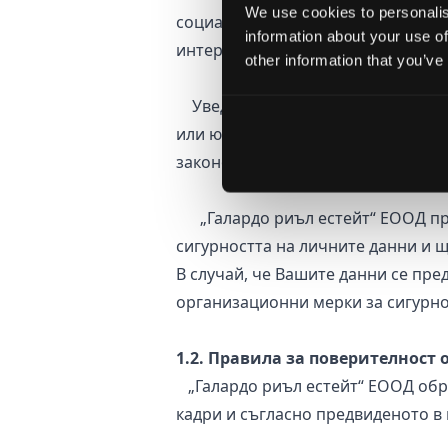
We use cookies to personalis
социални и други услуги за изпъл
information about your use of
интереси.
other information that you’ve
Уведомяваме Ви, че няма да пред
или юридически лица освен посоч
законово задължение за това или
„Галардо риъл естейт“ ЕООД при
сигурността на личните данни и 
В случай, че Вашите данни се пре
организационни мерки за сигурно
1.2. Правила за поверителност
„Галардо риъл естейт“ ЕООД обра
кадри и съгласно предвиденото в