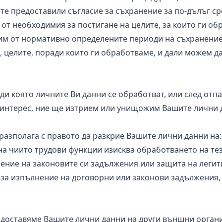
сте предоставили съгласие за съхранение за по-дълъг с
от необходимия за постигане на целите, за които ги о
им от нормативно определените периоди на съхранение,
, целите, поради които ги обработваме, и дали можем да
и която личните Ви данни се обработват, или след отп
интерес, ние ще изтрием или унищожим Вашите лични д
полага с правото да разкрие Вашите лични данни на:
на чиито трудови функции изисква обработването на тез
ение на законовите си задължения или защита на легит
ги за изпълнение на договорни или законови задължения,
оставяме Вашите лични данни на други външни организ