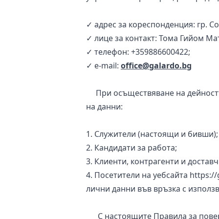
✓ адрес за кореспонденция: гр. С
✓ лице за контакт: Тома Гийом М
✓ телефон: +359886600422;
✓ e-mail:
office@galardo.bg
При осъществяване на дейността
на данни:
1. Служители (настоящи и бивши);
2. Кандидати за работа;
3. Клиенти, контрагенти и достав
4. Посетители на уебсайта https:/
лични данни във връзка с използ
С настоящите Правила за повери