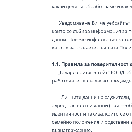
какви цели ги обработваме и какв
Уведомяваме Ви, че уебсайтът н
които се събира информация за п
данни. Повече информация за това
като се запознаете с нашата Поли
1.1. Правила за поверителност
„Галардо риъл естейт“ ЕООД обра
работодател и съгласно предвиде
Личните данни на служители, ко
адрес, паспортни данни (при нео
идентичност и такива, които се о
семейно положение и родствени вр
възнаграждение.