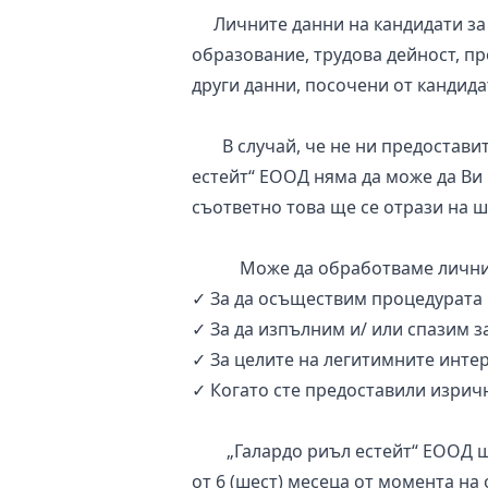
Личните данни на кандидати за ра
образование, трудова дейност, пр
други данни, посочени от кандида
В случай, че не ни предоставит
естейт“ ЕООД няма да може да Ви 
съответно това ще се отрази на ш
Може да обработваме личните В
✓ За да осъществим процедурата п
✓ За да изпълним и/ или спазим з
✓ За целите на легитимните интер
✓ Когато сте предоставили изричн
„Галардо риъл естейт“ ЕООД ще 
от 6 (шест) месеца от момента на