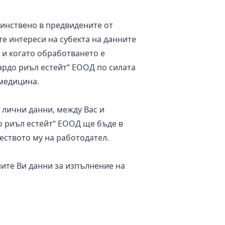
инствено в предвидените от
е интереси на субекта на данните
о и когато обработването е
ардо риъл естейт“ ЕООД по силата
 медицина.
лични данни, между Вас и
о риъл естейт“ ЕООД ще бъде в
еството му на работодател.
ите Ви данни за изпълнение на