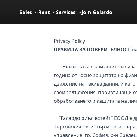
Sales
Rent
Services
Join-Galardo
Privacy Policy
ПРАВИЛА ЗА ПОВЕРИТЕЛНОСТ на 
Във връзка с влизането в сила н
година относно защитата на физи
движение на такива данни, и като
свои задължения, произтичащи о
обработването и защитата на лич
"Галардо риъл естейт" ЕООД е др
Търговския регистър и регистъра
управление: гр. София, р-н Средец