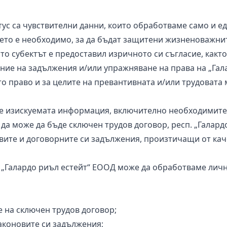
с са чувствителни данни, които обработваме само и ед
нето е необходимо, за да бъдат защитени жизненоважнит
ато субектът е предоставил изричното си съгласие, какт
ние на задължения и/или упражняване на права на „Гал
о право и за целите на превантивната и/или трудовата
е изискуемата информация, включително необходимите 
да може да бъде сключен трудов договор, респ. „Галард
ите и договорните си задължения, произтичащи от кач
„Галардо риъл естейт“ ЕООД може да обработваме личн
е на сключен трудов договор;
аконовите си задължения;