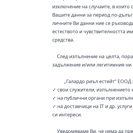
изключение на случаите, в които 
Вашите данни за период по-дълъг 
личните Ви данни ние се ръковод
естеството и чувствителността им
средства.
След изпълнение на целта, порад
задължение и/или легитимния ни 
„Галардо риъл естейт“ ЕООД раз
✓ свои служители, изпълнението 
✓ на публични органи при изпълн
✓ на доставчици на IT и др. услу
си интереси.
Уведомяваме Ви, че няма да пред