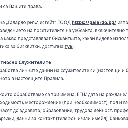
и са Вашите права.
а „Галардо риъл естейт“ ЕООД
https://galardo.bg/
изпо
оведението на посетителите на уебсайта, включително т
 какво представляват бисквитките, какви видове използ
тика за бисквитки, достъпна
тук
.
 относно Служителите
ботва личните данни на служителите си (настоящи и б
ното в настоящите Правила.
ито обработваме са три имена, ЕГН/ дата на раждане/
бходимост), месторождение (при необходимост), пол и в
тнасят до здравето, образование, трудова дейност, про
ъзки, данни за контакт (телефон и/или имейл), банкова