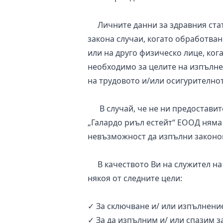
Личните данни за здравния стату
закона случаи, когато обработва
или на друго физическо лице, ког
необходимо за целите на изпълне
на трудовото и/или осигурителнот
В случай, че не ни предоставит
„Галардо риъл естейт“ ЕООД няма 
невъзможност да изпълни законов
В качеството Ви на служител на 
някоя от следните цели:
✓ За сключване и/ или изпълнени
✓ За да изпълним и/ или спазим з