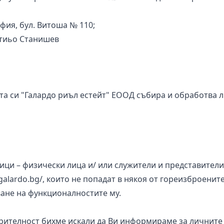
офия, бул. Витоша № 110;
атиьо Станишев
 си "Галардо риъл естейт" ЕООД събира и обработва л
чици – физически лица и/ или служители и представител
/galardo.bg/, които не попадат в някоя от гореизброени
ване на функционалностите му.
телност бихме искали да Ви информираме за личните д