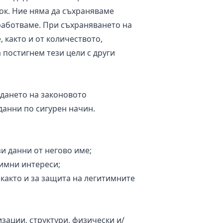
рок. Ние няма да съхраняваме
бработваме. При съхраняването на
 както и от количеството,
 постигнем тези цели с други
адането на законовото
анни по сигурен начин.
и данни от негово име;
имни интереси;
 както и за защита на легитимните
ации, структури, физически и/