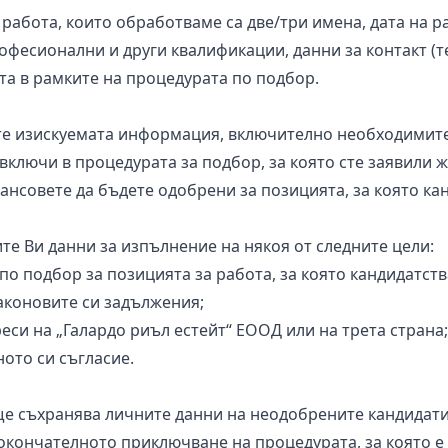
бота, които обработваме са две/три имена, дата на ра
офесионални и други квалификации, данни за контакт (т
та в рамките на процедурата по подбор.
е изискуемата информация, включително необходимите 
включи в процедурата за подбор, за която сте заявили ж
ансовете да бъдете одобрени за позицията, за която ка
и данни за изпълнение на някоя от следните цели:
о подбор за позицията за работа, за която кандидатств
аконовите си задължения;
еси на „Галардо риъл естейт“ ЕООД или на трета страна;
ото си съгласие.
съхранява личните данни на неодобрените кандидати з
 окончателното приключване на процедурата, за която е