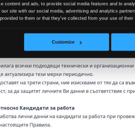
e content and ads, to provide social media features and to analy
нение на договорни или законови задължения, както и з
 our site with our social media, advertising and analytics partn
 provided to them or that they’ve collected from your use of their
оставяме Вашите лични данни на други външни организ
ените по-горе, като изключение от предходното е допу
Customize
 изразено изрично съгласие от Ваша страна.
лага всички подходящи технически и организационни 
ще актуализира тези мерки периодично.
доставят на трети страни, ние изискваме от тях да са в
ст, за да защитят личните Ви данни в съответствие с п
 относно Кандидати за работа
ботва лични данни на кандидати за работа при провеж
 настоящите Правила.