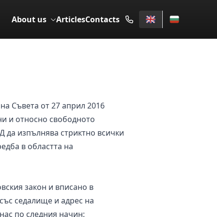
About us
Articles
Contacts
на Съвета от 27 април 2016
ни и относно свободното
ОД да изпълнява стриктно всички
едба в областта на
вския закон и вписано в
със седалище и адрес на
 нас по следния начин: