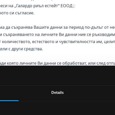
еси на „Галардо риъл естейт“ ЕООД ;
ото си съгласие.
 да съхранява Вашите данни за период по-дълъг от не
При съхраняването на личните Ви данни ние се ръководи
т количеството, естеството и чувствителността им, цели
ели с други средства.
и която личните Ви данни се обработват, или след отп
интерес, ние ще изтрием или унищожим Вашите лични д
полага с правото да разкрие Вашите лични данни на:
Details
на чиито трудови функции изисква обработването на тез
ение на законовите си задължения или защита на легит
 на доставчици на юридически, счетоводни, IT, банкови,