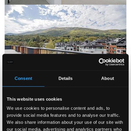
Consent
Details
About
693 320 €
Просторен и панорамен пентхаус с
четири спални в нов затворен комплекс
This website uses cookies
в кв. Бояна
2
ID: 17281
Бояна
4 спални
243.27 m
We use cookies to personalise content and ads, to
provide social media features and to analyse our traffic.
We also share information about your use of our site with
ПРОДАВА
13
our social media, advertising and analytics partners who