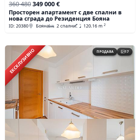
360 480
349 000 €
Просторен апартамент с две спални в
нова сграда до Резиденция Бояна
2
ID: 20380
Бояна
2 спални
120.16 m
ЕКСКЛУЗИВНО
ПРОДАВА
17