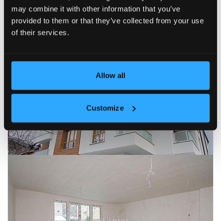
may combine it with other information that you’ve
Най-нови
Цена (възходящо)
Цена (низходящо)
Н
provided to them or that they’ve collected from your use
of their services.
ПРОДАВА
13
Allow all
Customize