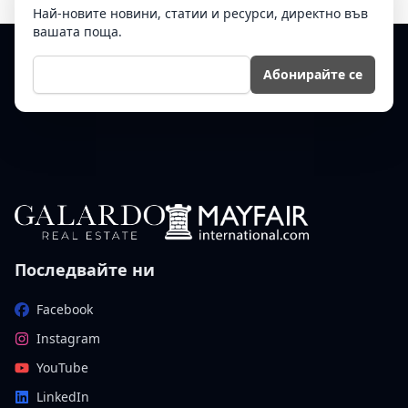
Най-новите новини, статии и ресурси, директно във
вашата поща.
Е-мейл
Абонирайте се
Последвайте ни
Facebook
Instagram
YouTube
LinkedIn