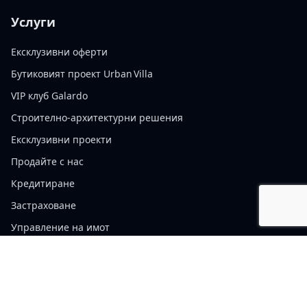
Услуги
Ексклузивни оферти
Бутиковият проект Urban Villa
VIP клуб Galardo
Строително-архитектурни решения
Ексклузивни проекти
Продайте с нас
Кредитиране
Застраховане
Управление на имот
Политика за бисквитките
Правила за ползване на уебсайта
Правила за поверителност