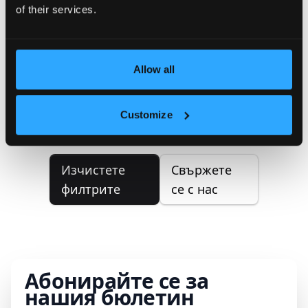
of their services.
Не са намерени имоти
Не можахме да намерим имоти,
Allow all
отговарящи на вашите критерии
за търсене. Моля, опитайте да
Customize
коригирате вашето търсене.
Изчистете
Свържете
филтрите
се с нас
Абонирайте се за
нашия бюлетин