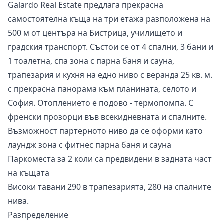
Galardo Real Estate предлага прекрасна
самостоятелна къща на три етажа разположена на
500 м от центъра на Бистрица, училището и
градския транспорт. Състои се от 4 спални, 3 бани и
1 тоалетна, спа зона с парна баня и сауна,
трапезария и кухня на едно ниво с веранда 25 кв. м.
с прекрасна панорама към планината, селото и
София. Отоплението е подово - термопомпа. С
френски прозорци във всекидневната и спалните.
Възможност партерното ниво да се оформи като
лаундж зона с фитнес парна баня и сауна
Паркоместа за 2 коли са предвидени в задната част
на къщата
Високи тавани 290 в трапезарията, 280 на спалните
нива.
Разпределение