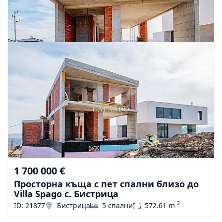
1 700 000 €
Просторна къща с пет спални близо до
Villa Spago с. Бистрица
2
ID: 21877
Бистрица
5 спални
572.61 m