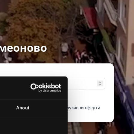
имеоново
зширено
Само екслузивни оферти
About
ърсене