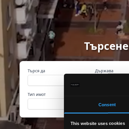
Търсене
Търся да
Държава
Тип имот
Референтен ном
Consent
This website uses cookies