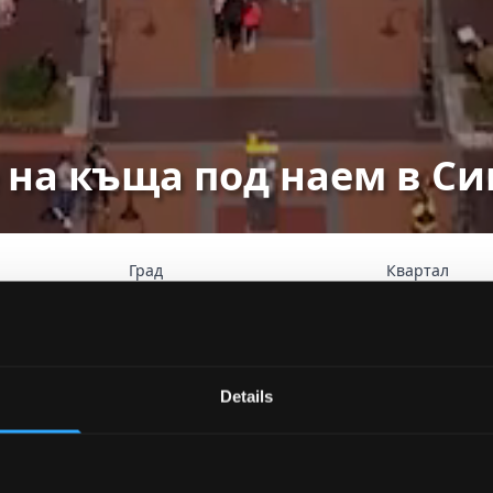
 на къща под наем в С
Град
Квартал
ер
Ра
Търсене
Details
т