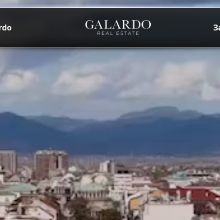
rdo
З