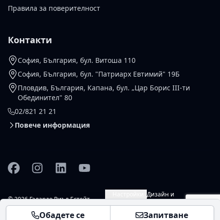
Правила за поверителност
Контакти
София, България, бул. Витоша 110
София, България, бул. "Патриарх Евтимий" 19Б
Пловдив, България, Капана, бул. „Цар Борис III-ти
Обединител" 80
02/821 21 21
Повече информация
Facebook
Instagram
Linkedin
YouTube
Настройки
Дизайн и
© 2026 Галардо Риъл Естейт
за
разраоботка
vladko.dev
ЕООД. Всички права запазени .
Обадете се
Запитване
бисквитки
-