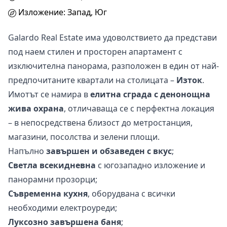
Изложение: Запад, Юг
Galardo Real Estate има удоволствието да представи
под наем стилен и просторен апартамент с
изключителна панорама, разположен в един от най-
предпочитаните квартали на столицата –
Изток
.
Имотът се намира в
елитна сграда с денонощна
жива охрана
, отличаваща се с перфектна локация
– в непосредствена близост до метростанция,
магазини, посолства и зелени площи.
Напълно
завършен и обзаведен с вкус
;
Светла всекидневна
с югозападно изложение и
панорамни прозорци;
Съвременна кухня
, оборудвана с всички
необходими електроуреди;
Луксозно завършена баня
;