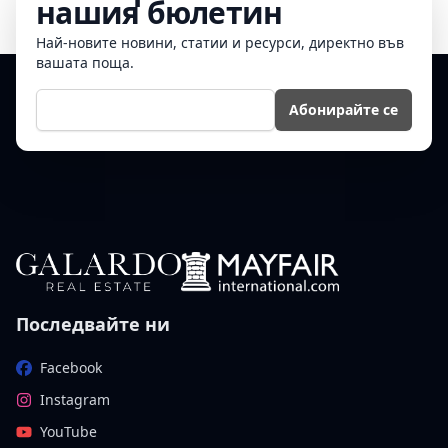
нашия бюлетин
Най-новите новини, статии и ресурси, директно във
вашата поща.
Е-мейл
Абонирайте се
Последвайте ни
Facebook
Instagram
YouTube