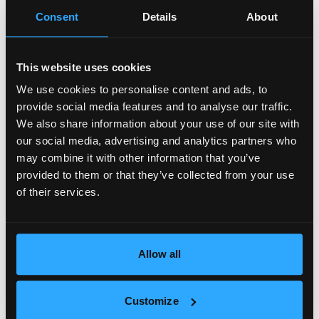
Consent
Details
About
Може да харесате още
This website uses cookies
We use cookies to personalise content and ads, to
provide social media features and to analyse our traffic.
We also share information about your use of our site with
ПРОДАВА
2
our social media, advertising and analytics partners who
may combine it with other information that you’ve
provided to them or that they’ve collected from your use
of their services.
Allow all
Customize