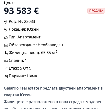
Цена:
93 583 €
ПРОДАВА
Реф. №: 22033
Локация:
Южен
Тип:
Апартамент
Обзавеждане : Необзаведен
2
Жилищна площ: 65.85 м
Спални: 1
Етаж: 5 От 9
Паркинг: Няма
Galardo real estate предлага двустаен апартамент в
квартал Южен.
Жилището е разположено в нова сграда с модерен
дизайн, в естествено озеленен комплекс с детска