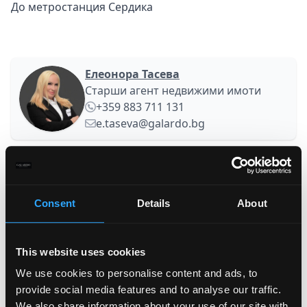
До метростанция Сердика
Елеонора Тасева
Старши агент недвижими имоти
+359 883 711 131
e.taseva@galardo.bg
Вашето име
Consent
Details
About
Фамилия
This website uses cookies
Имейл
We use cookies to personalise content and ads, to
provide social media features and to analyse our traffic.
We also share information about your use of our site with