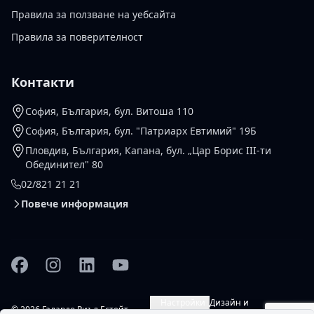
Правила за ползване на уебсайта
Правила за поверителност
Контакти
София, България, бул. Витоша 110
София, България, бул. "Патриарх Евтимий" 19Б
Пловдив, България, Капана, бул. „Цар Борис III-ти
Обединител" 80
02/821 21 21
Повече информация
Facebook
Instagram
Linkedin
YouTube
Настройки
Дизайн и
© 2026 Галардо Риъл Естейт