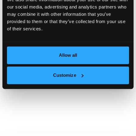
Телефон
our social media, advertising and analytics partners who
may combine it with other information that you’ve
Съобщение
provided to them or that they’ve collected from your use
of their services.
Allow all
Искам да получавам новини и оферти по имейл
Customize
Изпрати запитване