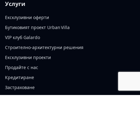
Услуги
Ексклузивни оферти
Бутиковият проект Urban Villa
VIP клуб Galardo
Строително-архитектурни решения
Ексклузивни проекти
Продайте с нас
Кредитиране
Застраховане
Управление на имот
Политика за бисквитките
Правила за ползване на уебсайта
Правила за поверителност