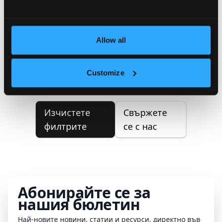
Не са намерени имоти
Не можахме да намерим имоти,
Allow all
отговарящи на вашите критерии
за търсене. Моля, опитайте да
Customize
коригирате вашето търсене.
Изчистете
Свържете
филтрите
се с нас
Абонирайте се за
нашия бюлетин
Най-новите новини, статии и ресурси, директно във