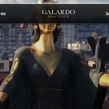
rdo
З