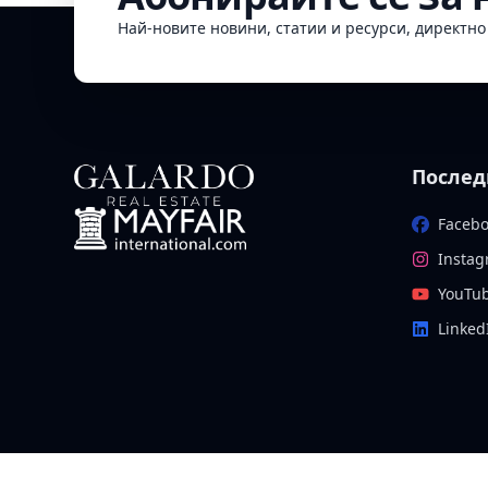
Най-новите новини, статии и ресурси, директн
Послед
Faceb
Insta
YouTu
Linked