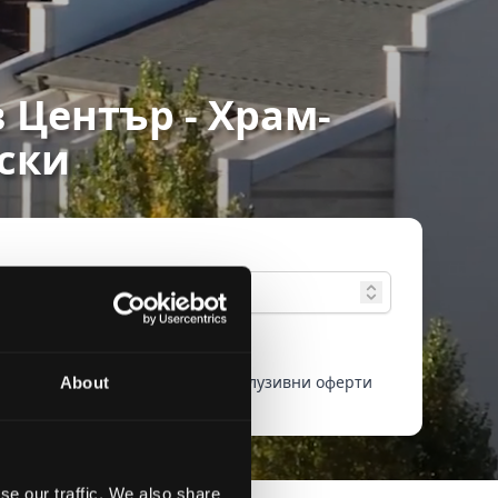
 Център - Храм-
ски
зширено
Само екслузивни оферти
About
ърсене
se our traffic. We also share