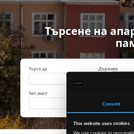
Търсене на апа
па
Търся да
Държава
Тип имот
Референтен ном
Consent
This website uses cookies
We use cookies to personalis