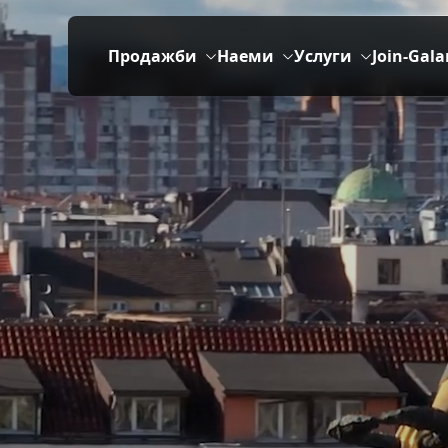
Продажби
Наеми
Услуги
Join-Gala