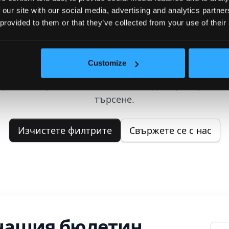
 our site with our social media, advertising and analytics partn
 provided to them or that they’ve collected from your use of their
Не са намерени имоти
Customize
 можахме да намерим имоти, отговарящи на ваш
ерии за търсене. Моля, опитайте да коригирате в
търсене.
Изчистете филтрите
Свържете се с нас
 нашия бюлетин
Е-ме