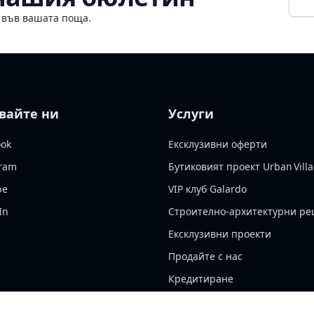
о във вашата поща.
вайте ни
Услуги
ook
Ексклузивни оферти
gram
Бутиковият проект Urban Villa
be
VIP клуб Galardo
In
Строително-архитектурни р
Ексклузивни проекти
Продайте с нас
Кредитиране
Застраховане