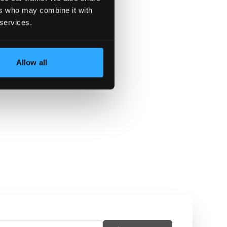
ers who may combine it with
 services.
Allow all
ите
ашето
йл