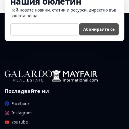
нашия бюлетин
Най-новите новини, статии и ресурси, директно във
вашата поща.
Е-мейл
Абонирайте се
Последвайте ни
Facebook
Instagram
YouTube