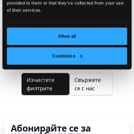
provided to them or that they’ve collected from your use
of their services.
Не са намерени имоти
Не можахме да намерим имоти,
Allow all
отговарящи на вашите критерии
за търсене. Моля, опитайте да
Customize
коригирате вашето търсене.
Изчистете
Свържете
филтрите
се с нас
Абонирайте се за