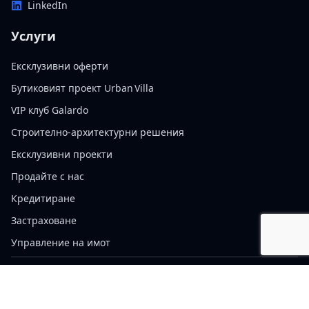
LinkedIn
Услуги
Ексклузивни оферти
Бутиковият проект Urban Villa
VIP клуб Galardo
Строително-архитектурни решения
Ексклузивни проекти
Продайте с нас
Кредитиране
Застраховане
Управление на имот
Политика за бисквитките
Правила за ползване на уебсайта