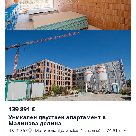
139 891 €
Уникален двустаен апартамент в
Малинова долина
2
ID: 21357
Малинова Долина
1 спалня
74.91 m