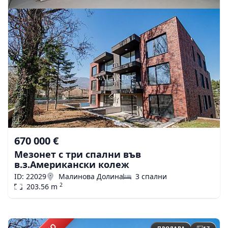
670 000 €
Мезонет с три спални във
в.з.Американски колеж
ID: 22029
Малинова Долина
3 спални
2
203.56 m