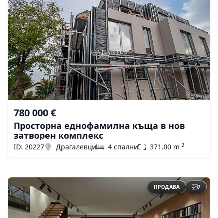
780 000 €
Просторна еднофамилна къща в нов
затворен комплекс
2
ID: 20227
Драгалевци
4 спални
371.00 m
ПРОДАВА
7