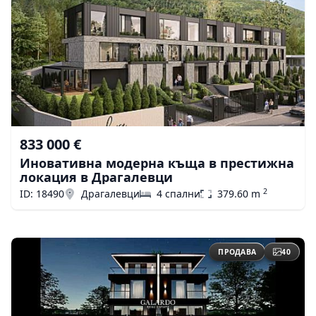
833 000 €
Иновативна модерна къща в престижна
локация в Драгалевци
2
ID: 18490
Драгалевци
4 спални
379.60 m
ПРОДАВА
40