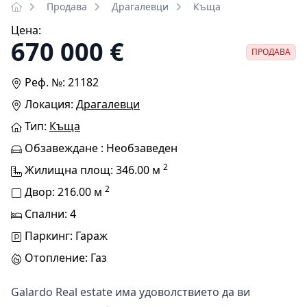
Продава
Драгалевци
Къща
Цена:
670 000 €
ПРОДАВА
Реф. №: 21182
Локация:
Драгалевци
Тип:
Къща
Обзавеждане : Необзаведен
2
Жилищна площ: 346.00 м
2
Двор: 216.00 м
Спални: 4
Паркинг: Гараж
Отопление: Газ
Galardo Real estate има удоволствието да ви