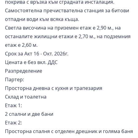
покрива с връзка към сградната инсталация.
Самостоятелна пречиствателна станция за битови
отпадни води към всяка къща.
Светла височина на приземен етаж е 2,90 м., на
останалите жилищни етажи е 2,70 м., на подземния
етаж е 2,60 м.
Срок за Акт 16 - Окт. 2026г.
Цената е без вкл. ДДС
Разпределение
Партер:
Просторна дневна с кухня и трапезария
Склад и тоалетна
Етаж 1:
2 спални и две бани
Етаж 2:
Просторна спалня с отделен дрешник и голяма баня