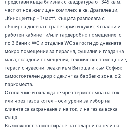
представи къща близнак с квадратура от 345 кв.м.,
част от нов жилищен комплекс в кв. Драгалевци,
„Киноцентър – I част“. Къщата разполага
с:
обширна дневна с трапезария и кухня; 3 спални и
работен кабинет и/или гардеробно помещение, с
по 3 бани с WC и отделна WC за гости до дневната;
мокро помещение за пералня, сушилня и гладачна
маса; складови помещения; техническо помещение;
тераси с чудесни гледки към Витоша и към София;
самостоятелен двор с декинг за барбекю зона, с 2
паркоместа.
Отопление и охлаждане чрез термопомпа на ток
или чрез газов котел – осигурени за избор на
клиента са захранване и на ток, и на газ за всяка
къща.
Възможност за монтиране на соларни панели на