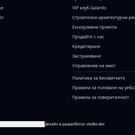
be
VIP клуб Galardo
In
Строително-архитектурни р
Ексклузивни проекти
Продайте с нас
Кредитиране
Застраховане
Управление на имот
Политика за бисквитките
Правила за ползване на уебс
Правила за поверителност
Настройки за бисквитки
Дизайн и разраоботка -
vladko.dev