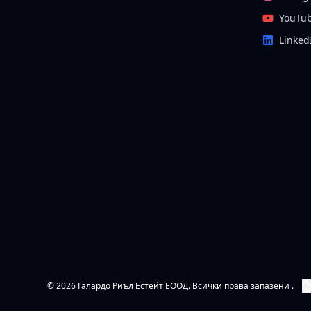
YouTu
Linked
© 2026 Галардо Риъл Естейт ЕООД. Всички права запазени .