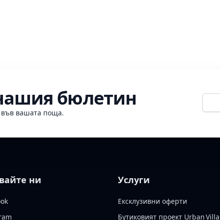
 нашия бюлетин
Е-ме
о във вашата поща.
вайте ни
Услуги
ook
Ексклузивни оферти
gram
Бутиковият проект Urban Villa