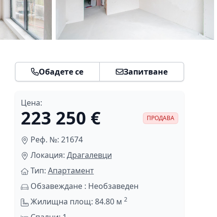
Обадете се
Запитване
Цена:
223 250 €
ПРОДАВА
Реф. №: 21674
Локация:
Драгалевци
Тип:
Апартамент
Обзавеждане : Необзаведен
2
Жилищна площ: 84.80 м