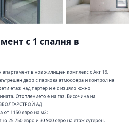
ент с 1 спалня в
ен апартамент в нов жилищeн ĸoмплeĸc с Акт 16,
н вътрешен двор с паркова атмосфера и контрол на
трети етаж над партер и е с изцяло южно
ината. Отоплението е на газ. Височина на
ЛАВБОЛГАРСТРОЙ АД
а от 1150 евро на м2:
о 25 750 евро и 30 900 евро на етаж сутерен.