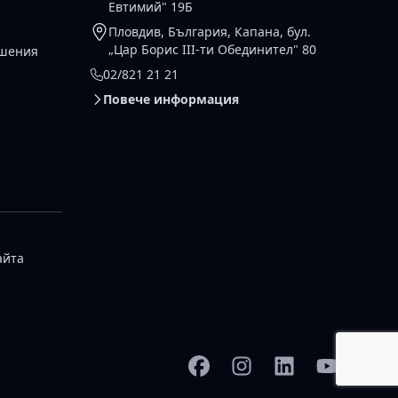
Евтимий" 19Б
Пловдив, България, Капана, бул.
„Цар Борис III-ти Обединител" 80
ешения
02/821 21 21
Повече информация
айта
Facebook
Instagram
Linkedin
YouTube