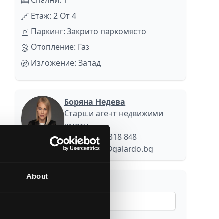
Спални: 1
Етаж: 2 От 4
Паркинг: Закрито паркомясто
Отопление: Газ
Изложение: Запад
Боряна Недева
Старши агент недвижими
имоти
+ 359 884 318 848
b.nedeva@galardo.bg
About
Вашето име
Фамилия