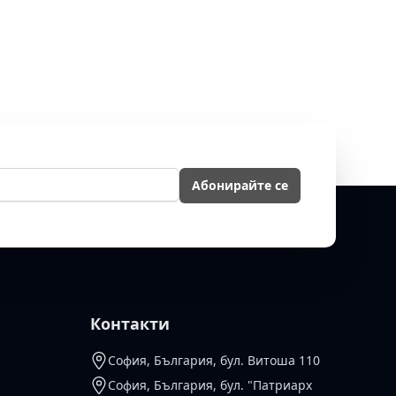
йл
Абонирайте се
Контакти
София, България, бул. Витоша 110
София, България, бул. "Патриарх