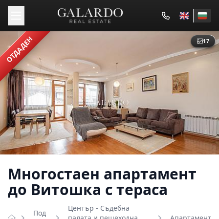
ОТДАДЕН
17
Многостаен апартамент
до Витошка с тераса
Център - Съдебна
Под
палата и пешеходна
Апартамент