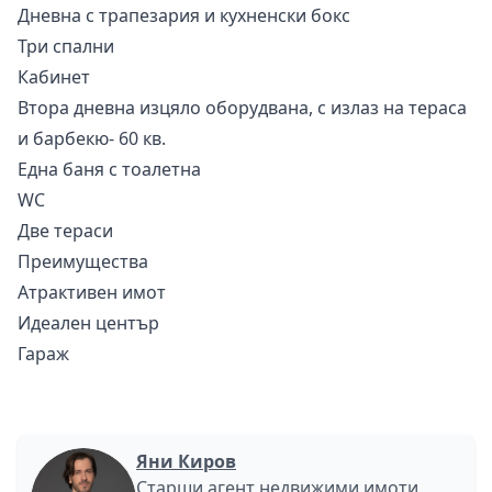
Дневна с трапезария и кухненски бокс
Три спални
Кабинет
Втора дневна изцяло оборудвана, с излаз на тераса
и барбекю- 60 кв.
Една баня с тоалетна
WC
Две тераси
Преимущества
Атрактивен имот
Идеален център
Гараж
Яни Киров
Старши агент недвижими имоти