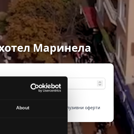
 хотел Маринела
зширено
Само екслузивни оферти
About
ърсене