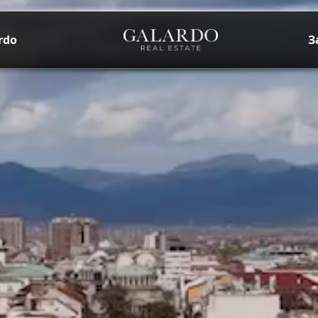
rdo
З