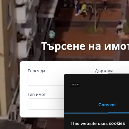
Търсене на имо
Търся да
Държава
Тип имот
Референтен ном
Consent
This website uses cookies