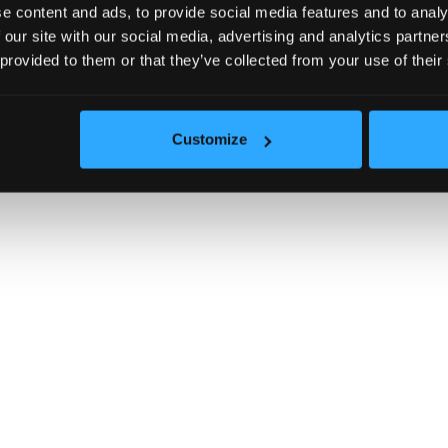
e content and ads, to provide social media features and to analy
 our site with our social media, advertising and analytics partn
-нови
Цена (възходящо)
Цена (низходящо)
Намалена 
 provided to them or that they’ve collected from your use of their
Customize