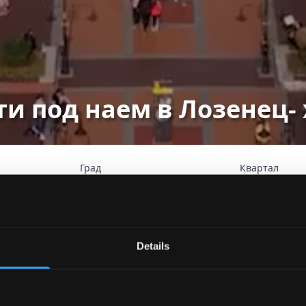
ти под наем в Лозенец-
Град
Квартал
ер
Ра
Търсене
Details
т