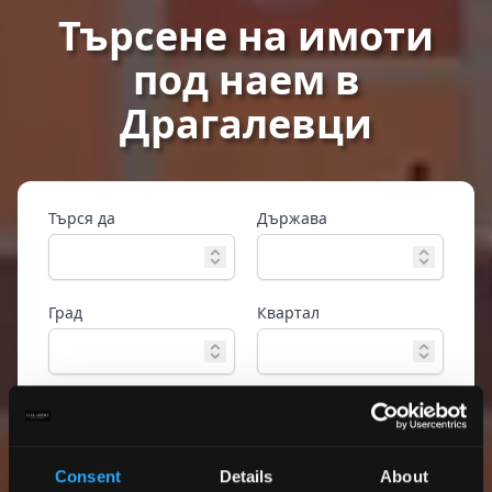
Търсене на имоти
под наем в
Драгалевци
Търся да
Държава
Град
Квартал
Тип имот
Референтен номер
Consent
Details
About