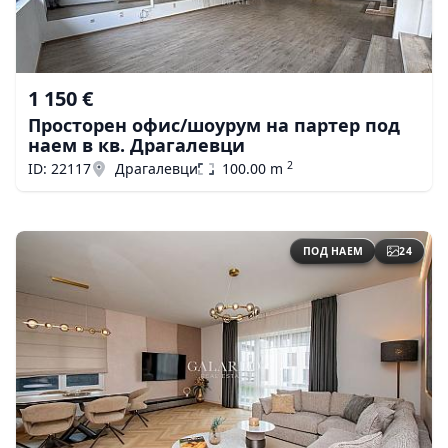
1 150 €
Просторен офис/шоурум на партер под
наем в кв. Драгалевци
2
ID: 22117
Драгалевци
100.00 m
ПОД НАЕМ
24