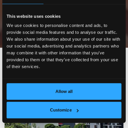
Разширено
Търсене
търсене
This website uses cookies
Само екслузивни
оферти
We use cookies to personalise content and ads, to
provide social media features and to analyse our traffic.
We also share information about your use of our site with
our social media, advertising and analytics partners who
may combine it with other information that you’ve
Най-нови
Цена (възходящо)
Цена (низходящо)
Н
provided to them or that they’ve collected from your use
of their services.
ПОД НАЕМ
5
Allow all
Customize