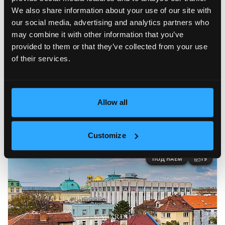
We also share information about your use of our site with
our social media, advertising and analytics partners who
may combine it with other information that you’ve
provided to them or that they’ve collected from your use
of their services.
1 000 €
Обзаведен апартамент с две спални до
Музикалната Академия, кв. "Оборище"
Allow all
ID: 14967
Докторска градина
2 спални
2
150.00 m
Customize
ПОД НАЕМ
19