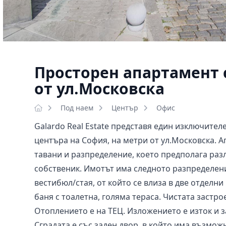
Просторен апартамент 
от ул.Московска
Под наем
Център
Офис
Galardo Real Estate представя един изключителе
центъра на София, на метри от ул.Московска. А
тавани и разпределение, което предполага ра
собственик. Имотът има следното разпределени
вестибюл/стая, от който се влиза в две отделн
баня с тоалетна, голяма тераса. Чистата застрое
Отоплението е на ТЕЦ. Изложението е изток и за
Сградата е със заден двор, в който има възмож