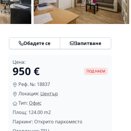
Обадете се
Запитване
Цена:
950 €
ПОД НАЕМ
Реф. №: 18837
Локация:
Център
Тип:
Офис
Площ: 124.00 m2
Паркинг: Открито паркомясто