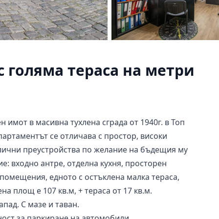
с голяма тераса на метри
н имот в масивна тухлена сграда от 1940г. в Топ
партаментът се отличава с простор, високи
злични преустройства по желание на бъдещия му
е: входно антре, отделна кухня, просторен
и помещения, едното с остъклена малка тераса,
на площ е 107 кв.м, + тераса от 17 кв.м.
пад. С мазе и таван.
ност за паркиране на автомобили.