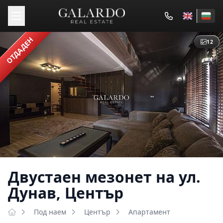
ОТДАДЕН
12
Двустаен мезонет на ул.
Дунав, Център
Под наем
Център
Апартамент