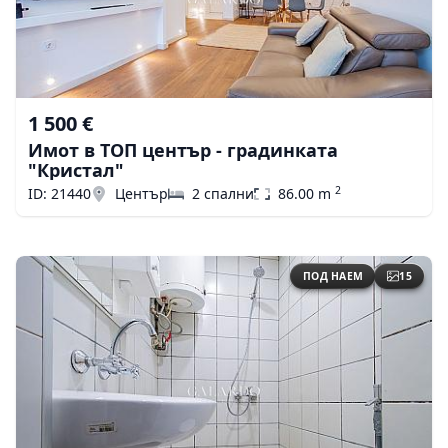
1 500 €
Имот в ТОП център - градинката
"Кристал"
2
ID: 21440
Център
2 спални
86.00 m
ПОД НАЕМ
15