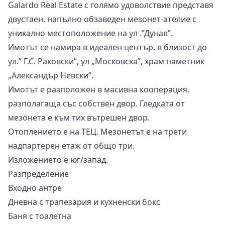
Galardo Real Estate с голямо удоволствие представя
двустаен, напълно обзаведен мезонет-ателие с
уникално местоположение на ул .”Дунав”.
Имотът се намира в идеален център, в близост до
ул.” Г.С. Раковски”, ул „Московска”, храм паметник
„Александър Невски”.
Имотът е разположен в масивна кооперация,
разполагаща със собствен двор. Гледката от
мезонета е към тих вътрешен двор.
Отоплението е на ТЕЦ. Мезонетът е на трети
надпартерен етаж от общо три.
Изложението е юг/запад.
Разпределение
Входно антре
Дневна с трапезария и кухненски бокс
Баня с тоалетна