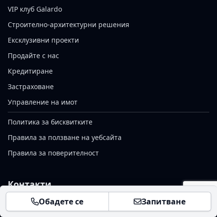
VIP клуб Galardo
Строително-архитектурни решения
Ексклузивни проекти
Продайте с нас
Кредитиране
Застраховане
Управление на имот
Политика за бисквитките
Правила за ползване на уебсайта
Правила за поверителност
Контакти
Обадете се
Запитване
София, България, бул. Витоша 110