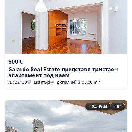
600 €
Galardo Real Estate представя тристаен
апартамент под наем
2
ID: 22139
Център
2 спални
80.00 m
ПОД НАЕМ
14