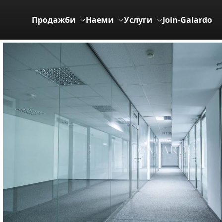
Продажби
Наеми
Услуги
Join-Galardo