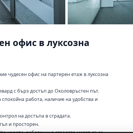
н офис в луксозна
ние чудесен офис на партерен етаж в луксозна
евард с бърз достъп до Околовръстен път.
 спокойна работа, наличие на удобства и
онтрол на достъпа в сградата.
тъл и просторен.
йто хората, работещи в сградата могат да се