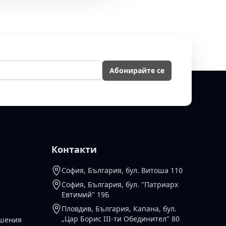
йл
Абонирайте се
Контакти
София, България, бул. Витоша 110
София, България, бул. "Патриарх
Евтимий" 19Б
Пловдив, България, Капана, бул.
„Цар Борис III-ти Обединител" 80
ешения