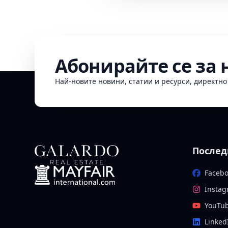
Абонирайте се за
Най-новите новини, статии и ресурси, директн
Послед
Faceb
Insta
YouTu
Linked