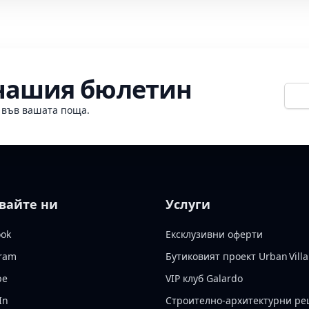
 нашия бюлетин
Е-ме
о във вашата поща.
вайте ни
Услуги
ook
Ексклузивни оферти
gram
Бутиковият проект Urban Villa
be
VIP клуб Galardo
In
Строително-архитектурни р