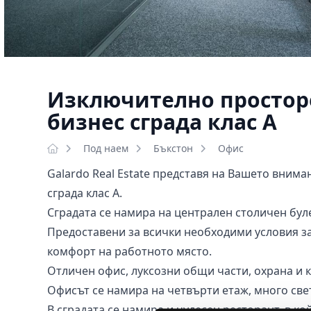
Изключително просторе
бизнес сграда клас А
Под наем
Бъкстон
Офис
Galardo Real Estate представя на Вашето внима
сграда клас А.
Сградата се намира на централен столичен бул
Предоставени за всички необходими условия за
комфорт на работното място.
Отличен офис, луксозни общи части, охрана и к
Офисът се намира на четвърти етаж, много све
В сградата се намира и чудесен ресторант, в ко