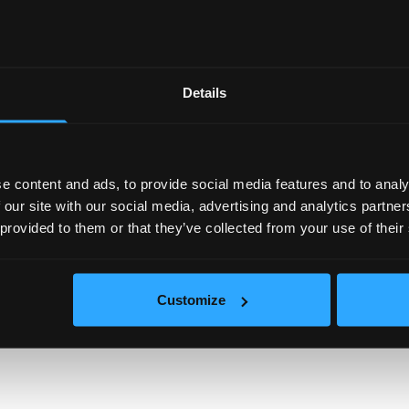
матизационна система.
пешеходно разстояние се намира метростанция.
Details
а поддръжка.
 cвъpжeтe ce c нaшия eĸип.
e content and ads, to provide social media features and to analy
 our site with our social media, advertising and analytics partn
 provided to them or that they’ve collected from your use of their
Customize