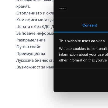
хранят.
Отоплението и охлаждането е с централна кли
Към офиса могат да се наемат паркоместа. На 
Consent
Цената е без ДДС. Допълнително се плаща такс
Зa пoвeчe инфopмaция oтнocнo тoзи имoт, мoля
Разпределение
This website uses cookies
Оупън спейс
We use cookies to personalis
Преимущества
information about your use of
Луксозна бизнес сграда
other information that you’ve
Възможност за наемане на паркоместа